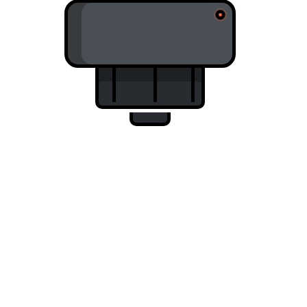
INKJET PRINTING
Sem et tortor consequat id porta nibh venenatis. Elit ut
aliquam purus sit. Varius quam quisque id diam.
Pellentesque massa placerat duis turpis.
KNOW MORE
SCREEN PRINTING
Ut eu sem integer vitae justo eget magna. Iaculis urna
id volutpat lacus laoreet non. Sit amet facilisis magna
etiam tempor orci eu lobortis.
KNOW MORE